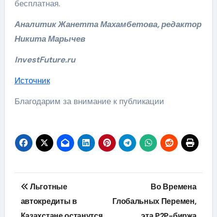
бесплатная.
Аналитик Жанетта Махамбетова, редактор
Никита Марычев
InvestFuture.ru
Источник
Благодарим за внимание к публикации
Навигация
Льготные
Во Времена
по
автокредиты в
Глобальных Перемен,
Казахстане останутся
эта P2P-биржа