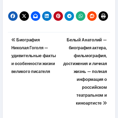
Навигация
Биография
Белый Анатолий —
по
Николая Гоголя —
биография актера,
удивительные факты
фильмография,
записям
и особенности жизни
достижения и личная
великого писателя
жизнь — полная
информация о
российском
театральном и
киноартисте