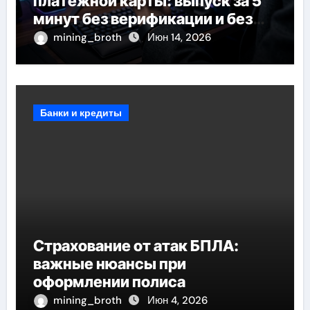
платежной карты: выпуск за 5
минут без верификации и без
банков, пополнение в USDT
mining_broth
Июн 14, 2026
Банки и кредиты
Страхование от атак БПЛА:
важные нюансы при
оформлении полиса
mining_broth
Июн 4, 2026