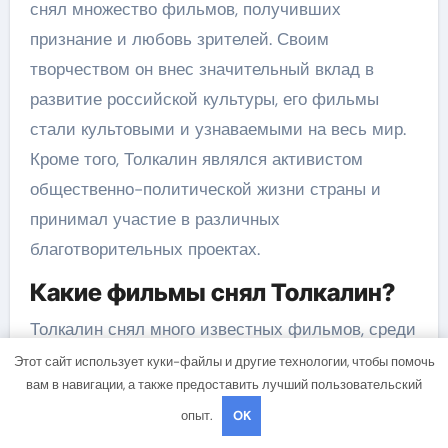
снял множество фильмов, получивших
признание и любовь зрителей. Своим
творчеством он внес значительный вклад в
развитие российской культуры, его фильмы
стали культовыми и узнаваемыми на весь мир.
Кроме того, Толкалин являлся активистом
общественно-политической жизни страны и
принимал участие в различных
благотворительных проектах.
Какие фильмы снял Толкалин?
Толкалин снял много известных фильмов, среди
которых «Жмурки», «Ночной дозор», «Распутин»,
Этот сайт использует куки-файлы и другие технологии, чтобы помочь
вам в навигации, а также предоставить лучший пользовательский
«Выборы», «Ненавижу вашу мать». В этих
опыт.
OK
фильмах он выступал не только в роли