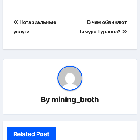
Навигация
Нотариальные
В чем обвиняют
по
услуги
Тимура Турлова?
записям
By
mining_broth
Related Post