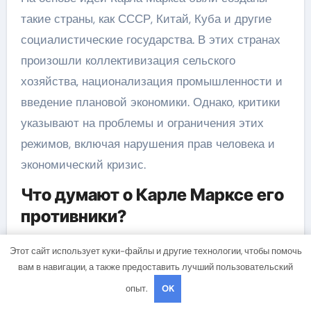
такие страны, как СССР, Китай, Куба и другие
социалистические государства. В этих странах
произошли коллективизация сельского
хозяйства, национализация промышленности и
введение плановой экономики. Однако, критики
указывают на проблемы и ограничения этих
режимов, включая нарушения прав человека и
экономический кризис.
Что думают о Карле Марксе его
противники?
Противники Карла Маркса считают его идеи
Этот сайт использует куки-файлы и другие технологии, чтобы помочь
опасными и нереалистичными. Они указывают
вам в навигации, а также предоставить лучший пользовательский
на проблемы и провалы коммунистических
опыт.
OK
экспериментов в прошлом и на нарушения прав