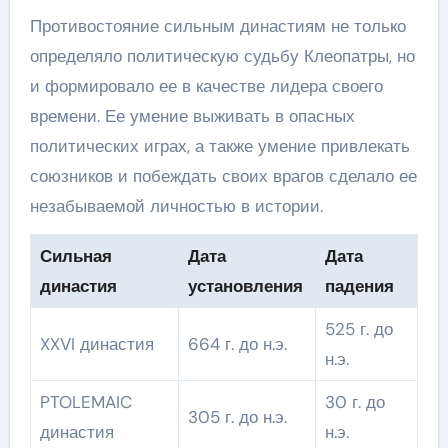
Противостояние сильным династиям не только
определяло политическую судьбу Клеопатры, но
и формировало ее в качестве лидера своего
времени. Ее умение выживать в опасных
политических играх, а также умение привлекать
союзников и побеждать своих врагов сделало ее
незабываемой личностью в истории.
Сильная
Дата
Дата
династия
установления
падения
525 г. до
XXVI династия
664 г. до н.э.
н.э.
PTOLEMAIC
30 г. до
305 г. до н.э.
династия
н.э.