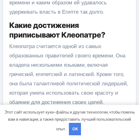
времени и каким образом ей удавалось
удерживать власть в Египте так долго.
Какие достижения
приписывают Клеопатре?
Клеопатра считается одной из самых
образованных правителей своего времени. Она
владела несколькими языками, включая
греческий, египетский и латинский. Кроме того,
она была талантливой политической лидершей,
которая умела использовать свою красоту и
обаяние для достижения своих целей.
Этот сайт использует куки-файлы и другие технологии, чтобы помочь
Как Клеопатра влияла на
вам в навигации, а также предоставить лучший пользовательский
политику своего времени?
опыт.
OK
Клеопатра активно участвовала в политической