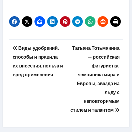
Навигация
Виды удобрений,
Татьяна Тотьмянина
по
способы и правила
— российская
их внесения, польза и
фигуристка,
записям
вред применения
чемпионка мира и
Европы, звезда на
льду с
неповторимым
стилем и талантом