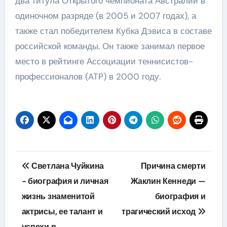
два титула Открытого чемпионата Австралии в
одиночном разряде (в 2005 и 2007 годах), а
также стал победителем Кубка Дэвиса в составе
российской команды. Он также занимал первое
место в рейтинге Ассоциации теннисистов-
профессионалов (ATP) в 2000 году.
Навигация
Светлана Чуйкина
Причина смерти
по
− биография и личная
Жаклин Кеннеди —
жизнь знаменитой
биография и
записям
актрисы, ее талант и
трагический исход
успехи в