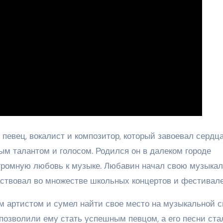
певец, вокалист и композитор, который завоевал сердц
м талантом и голосом. Родился он в далеком городе
огромную любовь к музыке. Любавин начал свою музыка
частвовал во множестве школьных концертов и фестивале
 артистом и сумел найти свое место на музыкальной с
позволили ему стать успешным певцом, а его песни ста