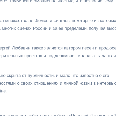
ается глубиной и эмоциональностью, что позволяет ему
л множество альбомов и синглов, некоторые из которы
 многих сценах России и за ее пределами, получая выс
ергей Любавин также является автором песен и продюс
ворительных проектах и поддерживает молодых талантл
о скрыта от публичности, и мало что известно о его
ностями о своих отношениях и личной жизни в интервью
не.
выпуском его дебютного альбома «Поцелуй Данаида» в 