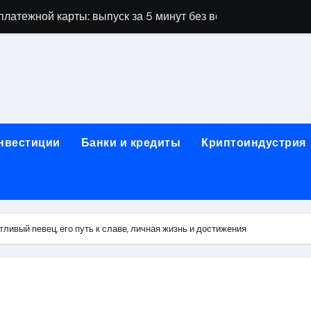
латежной карты: выпуск за 5 минут без верификации и без
ПК и фермерских хозяйств на аграрной бирже
А: важные нюансы при оформлении полиса
оссийским городом и столицей Кыргызстана: расписание и
овные требования
инвестиции
Банки и кредиты
Криптоиндустрия
дных лент RGB, CCT и диммеры: технические характеристик
работы: виды, оборудование и требования безопасности
жка для предпринимателей
ливый певец, его путь к славе, личная жизнь и достижения
 на карту без визита в офис
основные сведения