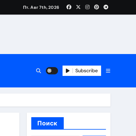
 банков, пополнение в USDT
Пт. Авг 7th, 2026
 особенности перелёта
и и требования для КЗ и РФ
Subscribe
Поиск