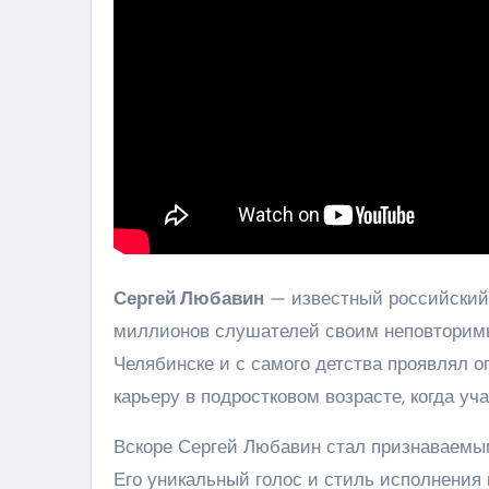
Сергей Любавин
— известный российский 
миллионов слушателей своим неповторимы
Челябинске и с самого детства проявлял 
карьеру в подростковом возрасте, когда у
Вскоре Сергей Любавин стал признаваемым
Его уникальный голос и стиль исполнения 