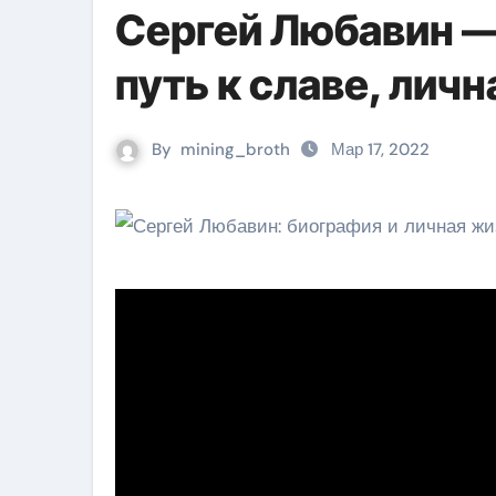
Сергей Любавин —
путь к славе, лич
By
mining_broth
Мар 17, 2022