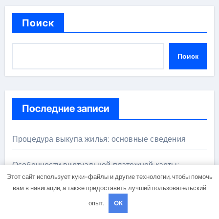
Поиск
Поиск
Последние записи
Процедура выкупа жилья: основные сведения
Особенности виртуальной платежной карты:
выпуск за 5 минут без верификации и без банков,
Этот сайт использует куки-файлы и другие технологии, чтобы помочь
пополнение в USDT
вам в навигации, а также предоставить лучший пользовательский
опыт.
OK
Справочник предприятий АПК и фермерских