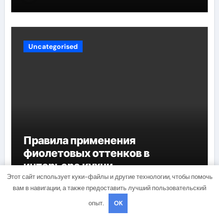
Uncategorised
Правила применения
фиолетовых оттенков в
интерьере кухни
Этот сайт использует куки-файлы и другие технологии, чтобы помочь
mining_broth
Мар 17, 2022
вам в навигации, а также предоставить лучший пользовательский
опыт.
OK