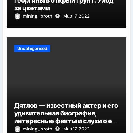
георгины в открый грунт. Уход
за цветами
mining_broth
Мар 17, 2022
Uncategorised
Дятлов — известный актер и его
удивительная биография,
интересные факты и слухи о его
личной жизни
mining_broth
Мар 17, 2022