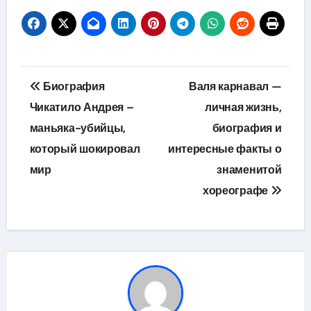
Навигация
Биография
Валя карнавал —
по
Чикатило Андрея –
личная жизнь,
маньяка-убийцы,
биография и
записям
который шокировал
интересные факты о
мир
знаменитой
хореографе