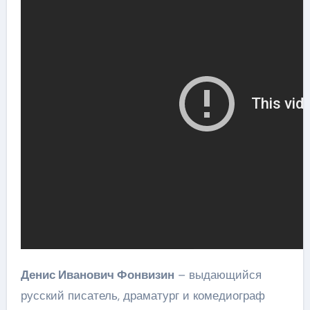
Денис Иванович Фонвизин
– выдающийся
русский писатель, драматург и комедиограф