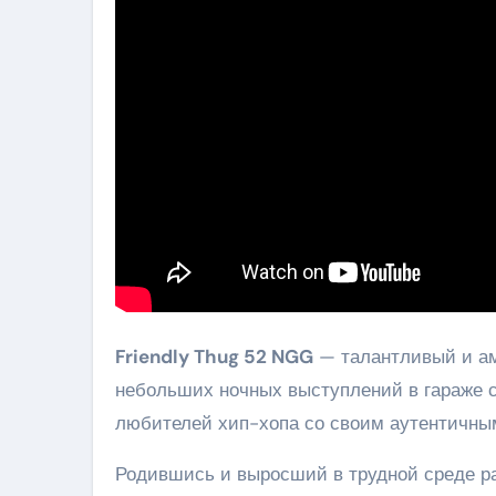
Friendly Thug 52 NGG
— талантливый и ам
небольших ночных выступлений в гараже св
любителей хип-хопа со своим аутентичны
Родившись и выросший в трудной среде ра