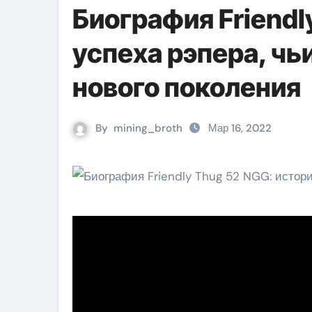
Биография Friendl
успеха рэпера, чь
нового поколения
By
mining_broth
Мар 16, 2022