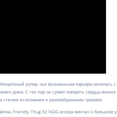
бициозный рэпер, чья музыкальная карьера началась с
оего дома. С тех пор он сумел покорить сердца многих
м стилем исполнения и разнообразными треками.
йона, Friendly Thug 52 NGG всегда мечтал о большом 