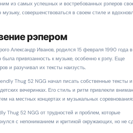
дним из самых успешных и востребованных рэперов сво
ю музыку, совершенствоваться в своем стиле и вдохнов
овение рэпером
рого Александр Иванов, родился 15 февраля 1990 года в
о была привязанность к музыке, особенно к рэпу. Еще
ов и разучивал их тексты наизусть.
iendly Thug 52 NGG начал писать собственные тексты и
детских вечеринках. Его стиль и ритм привлекли внима
стем на местных концертах и музыкальных соревнования
dly Thug 52 NGG от трудностей и проблем, которые
кнулся с непониманием и критикой окружающих, но не с