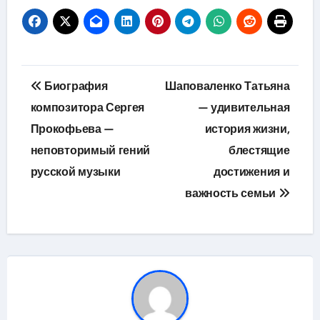
Навигация
Биография
Шаповаленко Татьяна
по
композитора Сергея
— удивительная
Прокофьева —
история жизни,
записям
неповторимый гений
блестящие
русской музыки
достижения и
важность семьи