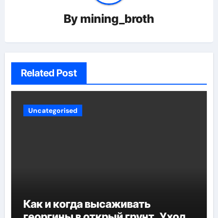
By
mining_broth
Related Post
Uncategorised
Как и когда высаживать
георгины в открый грунт. Уход