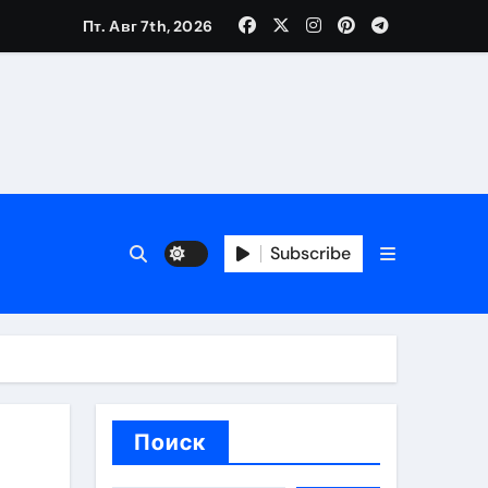
 банков, пополнение в USDT
Пт. Авг 7th, 2026
 особенности перелёта
и и требования для КЗ и РФ
Subscribe
Поиск