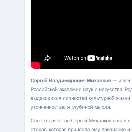
Сергей Владимирович Михалков
— извест
Российской академии наук и искусства. Род
выдающихся личностей культурной жизни 
утонченностью и глубиной мысли.
Свое творчество Сергей Михалков начал в 
стихов, которая принесла ему признание и