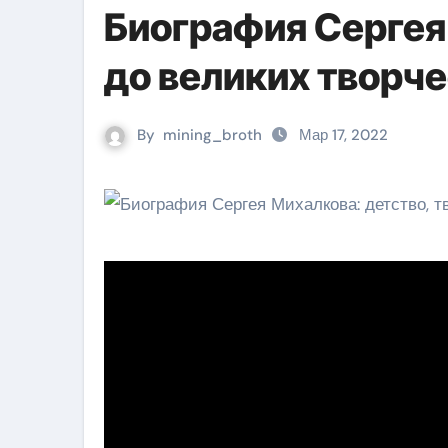
Биография Сергея
до великих творч
By
mining_broth
Мар 17, 2022