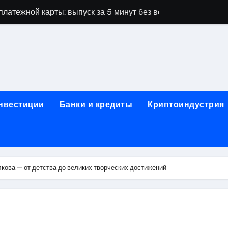
латежной карты: выпуск за 5 минут без верификации и без
ПК и фермерских хозяйств на аграрной бирже
А: важные нюансы при оформлении полиса
оссийским городом и столицей Кыргызстана: расписание и
овные требования
инвестиции
Банки и кредиты
Криптоиндустрия
дных лент RGB, CCT и диммеры: технические характеристик
работы: виды, оборудование и требования безопасности
жка для предпринимателей
кова — от детства до великих творческих достижений
 на карту без визита в офис
основные сведения