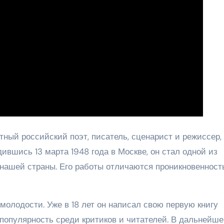
ный российский поэт, писатель, сценарист и режиссер,
ившись 13 марта 1948 года в Москве, он стал одной из
нашей страны. Его работы отличаются проникновенност
молодости. Уже в 18 лет он написал свою первую книгу
 популярность среди критиков и читателей. В дальнейше