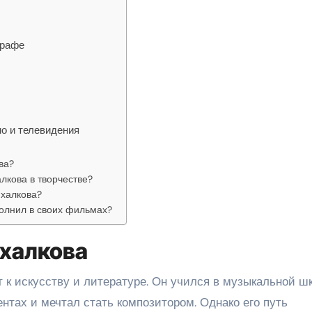
графе
о и телевидения
ва?
лкова в творчестве?
ихалкова?
олнил в своих фильмах?
халкова
 к искусству и литературе. Он учился в музыкальной шк
нтах и мечтал стать композитором. Однако его путь