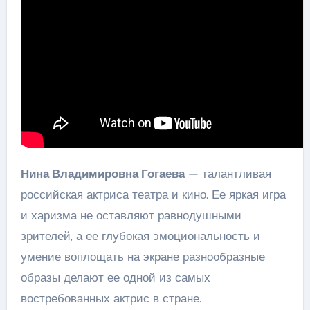
Нина Владимировна Гогаева
— талантливая
российская актриса театра и кино. Ее яркая игра
и харизма не оставляют равнодушными
зрителей, а ее глубокая эмоциональность и
умение воплощать на экране разнообразные
образы делают ее одной из самых
востребованных актрис в стране.