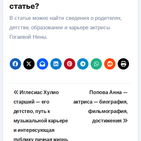
статье?
В статье можно найти сведения о родителях,
детстве, образовании и карьере актрисы
Гогаевой Нины.
Навигация
Иглесиас Хулио
Попова Анна —
по
старший — его
актриса — биография,
детство, путь к
фильмография,
записям
музыкальной карьере
достижения
и интересующая
публику личная жизнь