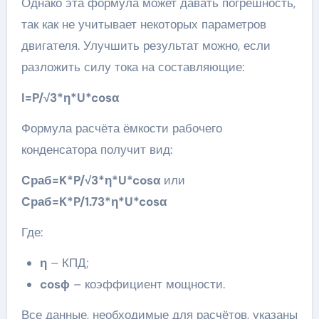
Однако эта формула может давать погрешность,
так как не учитывает некоторых параметров
двигателя. Улучшить результат можно, если
разложить силу тока на составляющие:
I=P/√3*η*U*cosα
Формула расчёта ёмкости рабочего
конденсатора получит вид:
Cраб=K*P/√3*η*U*cosα
или
Cраб=K*P/1.73*η*U*cosα
Где:
η
– КПД;
cosϕ
– коэффициент мощности.
Все данные, необходимые для расчётов, указаны