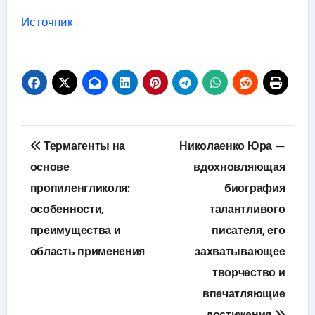
Источник
Навигация
Термагенты на
Николаенко Юра —
по
основе
вдохновляющая
пропиленгликоля:
биография
записям
особенности,
талантливого
преимущества и
писателя, его
область применения
захватывающее
творчество и
впечатляющие
достижения