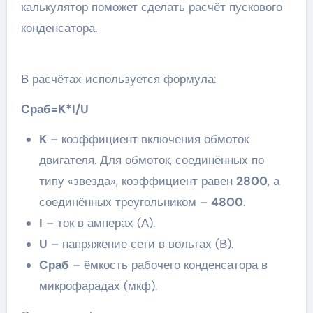
калькулятор поможет сделать расчёт пускового
конденсатора.
В расчётах используется формула:
Cраб=K*I/U
K
– коэффициент включения обмоток
двигателя. Для обмоток, соединённых по
типу «звезда», коэффициент равен
2800
, а
соединённых треугольником –
4800
.
I
– ток в амперах (А).
U
– напряжение сети в вольтах (В).
Cраб
– ёмкость рабочего конденсатора в
микрофарадах (мкф).