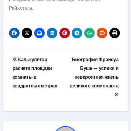
Рейхстага.
Навигация
Калькулятор
Биография Франсуа
по
расчета площади
Буше — успехи и
комнаты в
невероятная жизнь
записям
квадратных метрах
великого космонавта