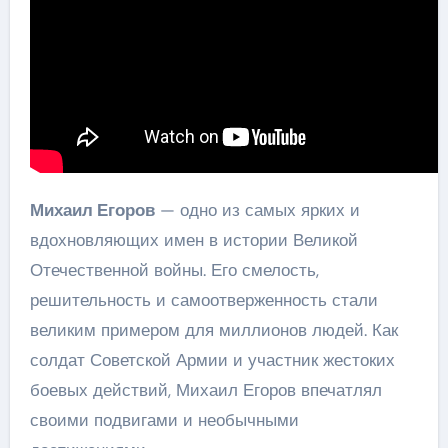
Михаил Егоров
— одно из самых ярких и
вдохновляющих имен в истории Великой
Отечественной войны. Его смелость,
решительность и самоотверженность стали
великим примером для миллионов людей. Как
солдат Советской Армии и участник жестоких
боевых действий, Михаил Егоров впечатлял
своими подвигами и необычными