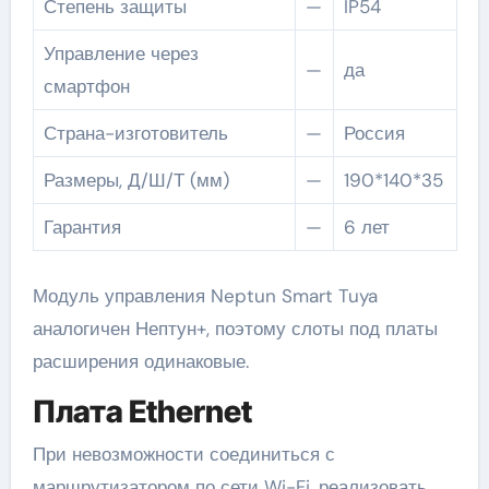
Степень защиты
—
IP54
Управление через
—
да
смартфон
Страна-изготовитель
—
Россия
Размеры, Д/Ш/Т (мм)
—
190*140*35
Гарантия
—
6 лет
Модуль управления Neptun Smart Tuya
аналогичен Нептун+, поэтому слоты под платы
расширения одинаковые.
Плата Ethernet
При невозможности соединиться с
маршрутизатором по сети Wi-Fi, реализовать