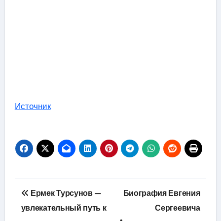
Источник
Навигация
Ермек Турсунов —
Биография Евгения
по
увлекательный путь к
Сергеевича