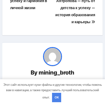
успеху и гармония в
Антропова — путь от
записям
личной жизни
детства к успеху —
история образования
и карьеры
By
mining_broth
Этот сайт использует куки-файлы и другие технологии, чтобы помочь
вам в навигации, а также предоставить лучший пользовательский
опыт.
OK
Related Post