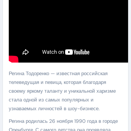
Регина Тодоренко — известная российская
телеведущая и певица, которая благодаря
своему яркому таланту и уникальной харизме
стала одной из самых популярных и
узнаваемых личностей в шоу-бизнесе.
Регина родилась 26 ноября 1990 года в городе
Оренбурге. С самого детства она проявляла