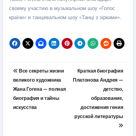
своему участию в музыкальном шоу «Голос
країни» и танцевальном шоу «Танці з зірками».
Навигация
Все секреты жизни
Краткая биография
по
великого художника
Платонова Андрея —
Жана Гогена — полная
детство,
записям
биография и тайны
образование,
искусства
достижения гения
русской литературы