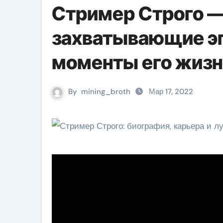
Стример Строго —
захватывающие э
моменты его жиз
By
mining_broth
Мар 17, 2022