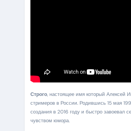
Строго
, настоящее имя который Алексей 
стримеров в России. Родившись 15 мая 199
создания в 2016 году и быстро завоевал 
чувством юмора.