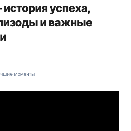
 история успеха,
пизоды и важные
ни