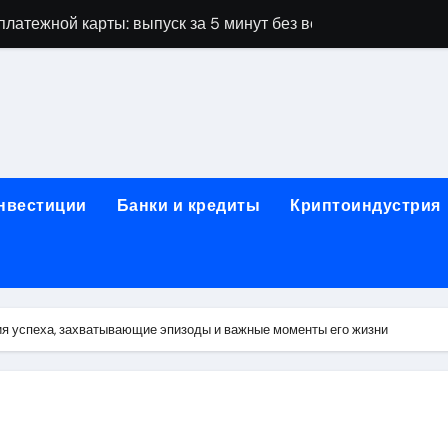
латежной карты: выпуск за 5 минут без верификации и без
ПК и фермерских хозяйств на аграрной бирже
А: важные нюансы при оформлении полиса
оссийским городом и столицей Кыргызстана: расписание и
овные требования
инвестиции
Банки и кредиты
Криптоиндустрия
дных лент RGB, CCT и диммеры: технические характеристик
работы: виды, оборудование и требования безопасности
жка для предпринимателей
ия успеха, захватывающие эпизоды и важные моменты его жизни
 на карту без визита в офис
основные сведения