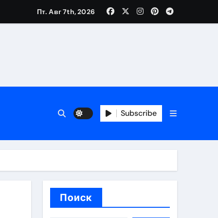
 банков, пополнение в USDT
Пт. Авг 7th, 2026
 особенности перелёта
и и требования для КЗ и РФ
Subscribe
Поиск