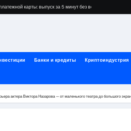
латежной карты: выпуск за 5 минут без верификации и без
ПК и фермерских хозяйств на аграрной бирже
А: важные нюансы при оформлении полиса
оссийским городом и столицей Кыргызстана: расписание и
овные требования
инвестиции
Банки и кредиты
Криптоиндустрия
дных лент RGB, CCT и диммеры: технические характеристик
работы: виды, оборудование и требования безопасности
жка для предпринимателей
рьера актера Виктора Назарова — от маленького театра до большого экра
 на карту без визита в офис
основные сведения