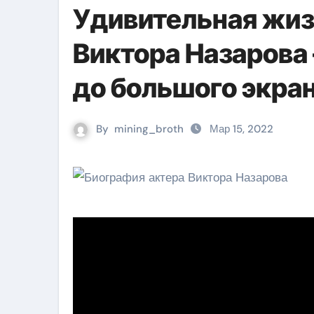
Удивительная жиз
Виктора Назарова 
до большого экра
By
mining_broth
Мар 15, 2022