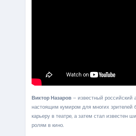
Виктор Назаров
– известный российский ак
настоящим кумиром для многих зрителей б
карьеру в театре, а затем стал известен
ролям в кино.