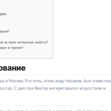
нрах
заров?
ов за свою актерскую работу?
авил в театре?
ование
ежиссер. С детства Виктор интересовался искусством и