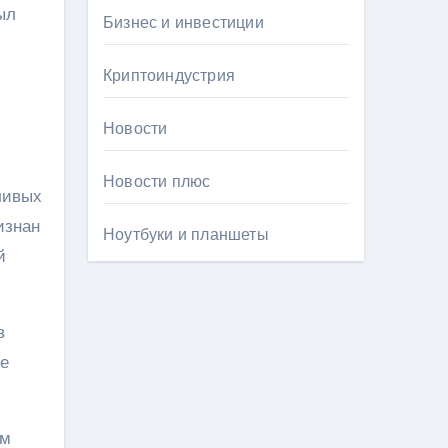
ыл
Бизнес и инвестиции
Криптоиндустрия
Новости
Новости плюс
ливых
изнан
Ноутбуки и планшеты
й
в
ре
им