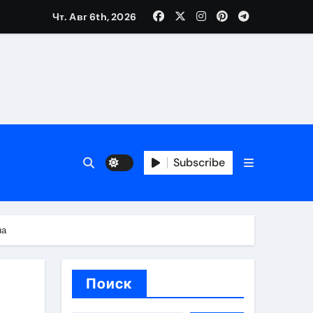
 банков, пополнение в USDT
Чт. Авг 6th, 2026
 особенности перелёта
и и требования для КЗ и РФ
Subscribe
на
Поиск