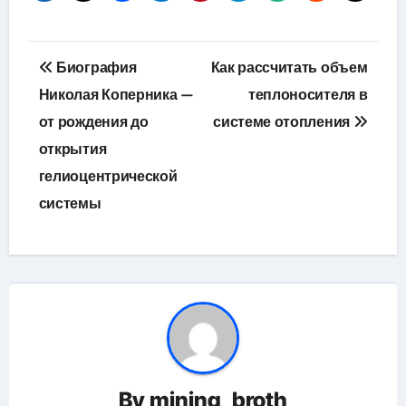
Навигация
Биография
Как рассчитать объем
по
Николая Коперника —
теплоносителя в
от рождения до
системе отопления
записям
открытия
гелиоцентрической
системы
By
mining_broth