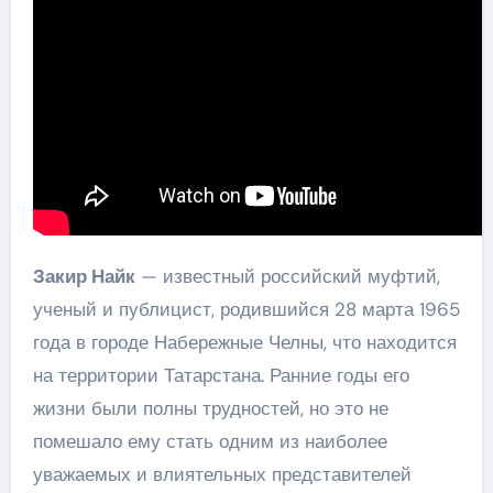
Закир Найк
— известный российский муфтий,
ученый и публицист, родившийся 28 марта 1965
года в городе Набережные Челны, что находится
на территории Татарстана. Ранние годы его
жизни были полны трудностей, но это не
помешало ему стать одним из наиболее
уважаемых и влиятельных представителей