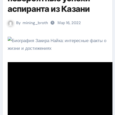
аспиранта из Казани
By
mining_broth
Мар 16, 2022