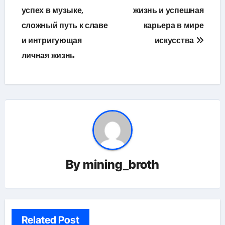
успех в музыке,
жизнь и успешная
записям
сложный путь к славе
карьера в мире
и интригующая
искусства
личная жизнь
By
mining_broth
Related Post