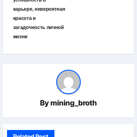
карьере, невероятная
красота и
загадочность личной
жизни
By
mining_broth
Related Post