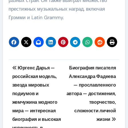
разных стран. Он также выиграл множество
престижных музыкальных наград, включая
Грэмми и Latin Grammy.
Навигация
Юргенс Дарья —
Биография писателя
по
российская модель,
Александра Фадеева
звезда мировых
— прославленного
записям
подиумов и
автора — достижения,
жемчужина модного
творчество,
мира — интересная
сложности личной
биография и высокая
жизни
успешность в