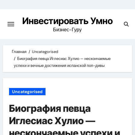
Skip
to
Инвестировать Умно
content
Бизнес-Гуру
Главная
Uncategorised
Биография певца Иглесиас Хулио — нескончаемые
успехи и вечные достижения испанской поп-дивы
Uncategorised
Биография певца
Иглесиас Хулио —
нескончаемые успехи и