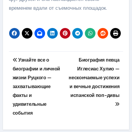
временем вдали от съемочных площадок.
Навигация
Узнайте все о
Биография певца
по
биографии и личной
Иглесиас Хулио —
жизни Руцкого —
нескончаемые успехи
записям
захватывающие
и вечные достижения
факты и
испанской поп-дивы
удивительные
события